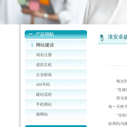
淮安卓
网站建设
域名注册
虚拟主机
企业邮箱
每次到酒
400号码
“先做朋
建站流程
而当酒庄
手机网站
有一天终
微网站
“当你举
的周到与