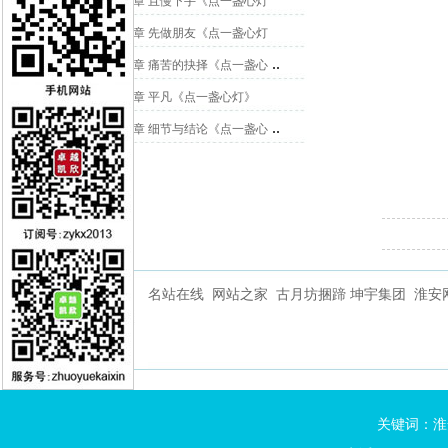
第35章 且慢下手《点一盏心灯
第34章 先做朋友《点一盏心灯
..
第33章 痛苦的抉择《点一盏心
第32章 平凡《点一盏心灯》
..
第31章 细节与结论《点一盏心
名站在线
网站之家
古月坊捆蹄
坤宇集团
淮安
关键词：
淮