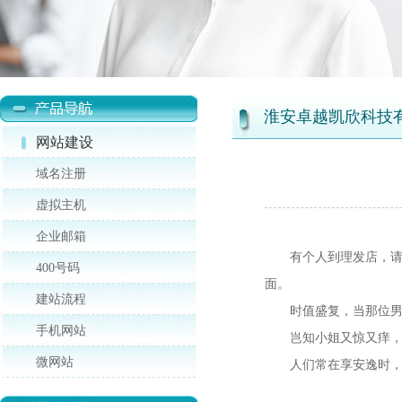
淮安卓越凯欣科技
网站建设
域名注册
虚拟主机
企业邮箱
有个人到理发店，请小
400号码
面。
建站流程
时值盛复，当那位男士
手机网站
岂知小姐又惊又痒，自
微网站
人们常在享安逸时，忘